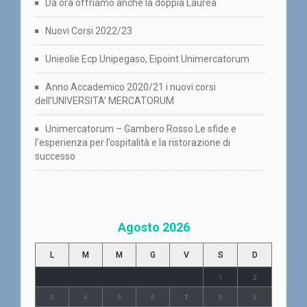
Da ora offriamo anche la doppia Laurea
Nuovi Corsi 2022/23
Unieolie Ecp Unipegaso, Eipoint Unimercatorum
Anno Accademico 2020/21 i nuovi corsi
dell’UNIVERSITA’ MERCATORUM
Unimercatorum – Gambero Rosso Le sfide e
l’esperienza per l’ospitalità e la ristorazione di
successo
Agosto 2026
L
M
M
G
V
S
D
1
2
3
4
5
6
7
8
9