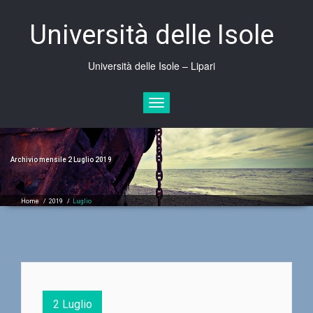
Skip
to
Università delle Isole
content
Università delle Isole – Lipari
Mostra
o
nascondi
la
navigazione
Archivio mensile 2 Luglio 2019
Home
/
2019
/
Luglio
2 Luglio