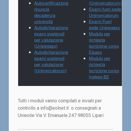
Autocertificazione
(Unimercatorum)
rinuncia
Esami fuori sede
decadenza
Unimercatorum
università
Esami Fuori
Autodichiarazione
sede Unipegaso
esami sostenuti
Modulo per
per valutazione
richiesta
(Unipegaso)
iscrizione corso
Autodichiarazione
Eipass
esami sostenuti
Modulo per
per valutazione
richiesta
(Unimercatorum)
iscrizione corso
inglese B2
Tutti i moduli vanno compilati e inviati per
controllo a info@eolnet.it o consegnati a
Unieolie Via V. Emanuele 247 98055 Lipari