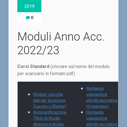
2019
0
Moduli Anno Acc.
2022/23
Corsi Standard
(cliccare sul nome del modulo
per scaricarlo in formato pdf).
Richiesta
Modulo raccolta
valutazione
dati per iscrizione
attività lavorativa
(Laurea o Master)
(Unipegaso)
Autocertificazione
Richiesta
Titolo di Studio
valutazione
diploma e laurea
attività lavorativa