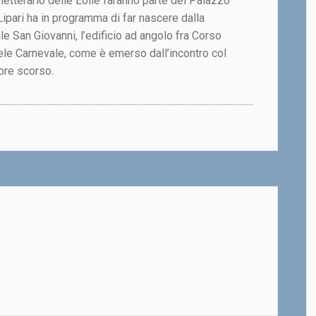
letterario delle Eolie faranno parte del Palazzo
Lipari ha in programma di far nascere dalla
le San Giovanni, l’edificio ad angolo fra Corso
le Carnevale, come è emerso dall’incontro col
bre scorso.