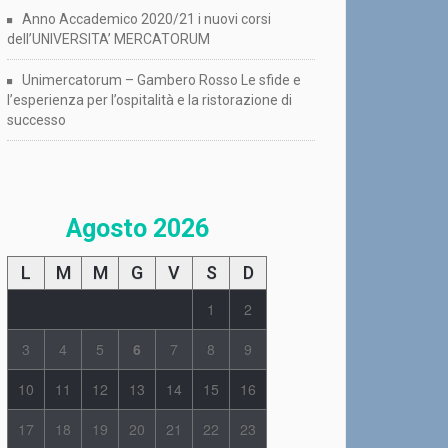
Anno Accademico 2020/21 i nuovi corsi
dell’UNIVERSITA’ MERCATORUM
Unimercatorum – Gambero Rosso Le sfide e
l’esperienza per l’ospitalità e la ristorazione di
successo
Agosto 2026
L
M
M
G
V
S
D
1
2
3
4
5
6
7
8
9
10
11
12
13
14
15
16
17
18
19
20
21
22
23