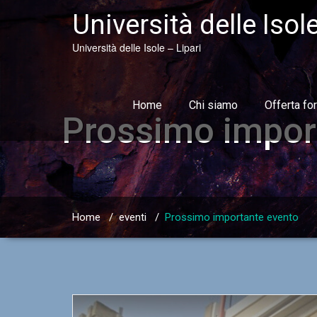
Skip
Università delle Isol
to
content
Università delle Isole – Lipari
Home
Chi siamo
Offerta fo
Prossimo impor
Home
/
eventi
/
Prossimo importante evento