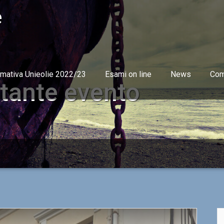
e
rmativa Unieolie 2022/23
Esami on line
News
Com
tante evento